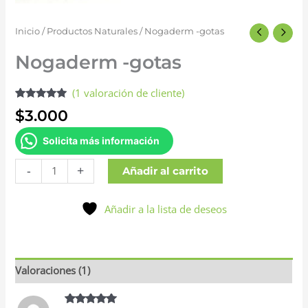
Inicio
/
Productos Naturales
/ Nogaderm -gotas
Nogaderm -gotas
(
1
valoración de cliente)
Valorado
1
$
3.000
con
5.00
de 5 en
base a
Solicita más información
valoración
de un
cliente
-
+
Añadir al carrito
Añadir a la lista de deseos
Valoraciones (1)