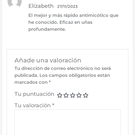
Valorado
Elizabeth
con
5
de 5
27/11/2023
El mejor y más rápido antimicótico que
he conocido. Eficaz en uñas
profundamente.
Añade una valoración
Tu dirección de correo electrónico no será
publicada.
Los campos obligatorios están
marcados con
*
Tu puntuación
Tu valoración
*