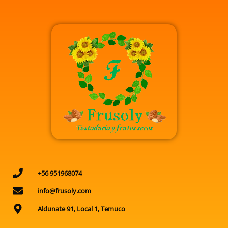
+56 951968074
info@frusoly.com
Aldunate 91, Local 1, Temuco