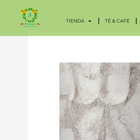
Ir
al
contenido
TIENDA
TÉ & CAFÉ