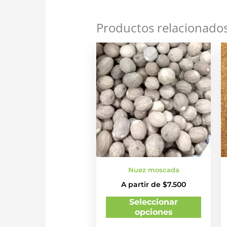
Productos relacionado
Este
produ
tiene
múltip
variant
Las
opcion
se
puede
elegir
Nuez moscada
en
A partir de
$
7.500
la
página
Seleccionar
de
opciones
produ