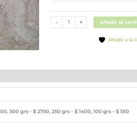
-
+
Añadir al carri
Añadir a la 
nes (0)
5500, 500 grs – $ 2750, 250 grs – $ 1400, 100 grs – $ 550