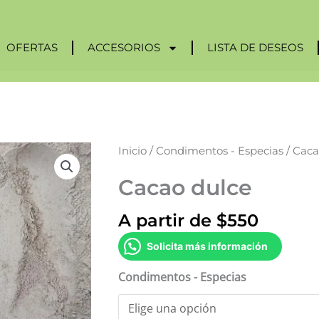
OFERTAS
ACCESORIOS
LISTA DE DESEOS
Cacao
Inicio
/
Condimentos - Especias
/ Caca
dulce
Cacao dulce
cantidad
A partir de
$
550
Solicita más información
Condimentos - Especias