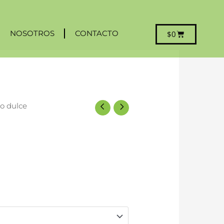
NOSOTROS
CONTACTO
Carrito
$
0
o dulce