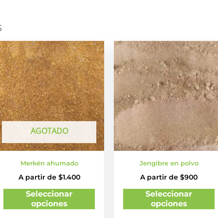
s
Este
E
cto
producto
tiene
t
les
múltiples
m
es.
variantes.
v
Las
es
opciones
AGOTADO
se
n
pueden
elegir
e
Merkén ahumado
Jengibre en polvo
en
A partir de
$
1.400
A partir de
$
900
la
l
página
Seleccionar
Seleccionar
de
opciones
opciones
cto
producto