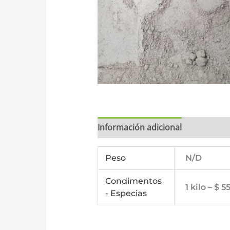
Información adicional
Valoracio
Peso
N/D
Condimentos
1 kilo – $ 
- Especias